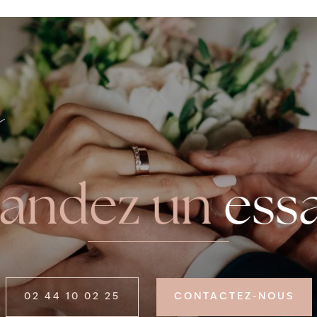
s
andez un
ess
02 44 10 02 25
CONTACTEZ-NOUS